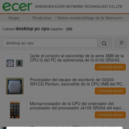
SHENZHEN ECER NETWORK TECHNOLOGY CO.,LTD
Hogar
Productos
Sobre nosotros
Viaje de la fábrica
>>
desktop pc cpu
Calidad
supplier.
(28)
Quite el corazón al escondrijo de la serie 3MB de la
CPU I3 del PC de sobremesa de I3-6100 SR2HG
hasta 3.7GHz potente
Consulta ahora
Procesador del equipo de escritorio de G3220
SR1CG Pentiun, escondrijo de la CPU 3MB del PC
de sobremesa hasta 3.0GHz
Consulta ahora
Microprocesador de la CPU del ordenador del
procesador del procesador J4105 SR3S4 del equipo
de escritorio (4MB escondrijo 2.5GHz)
Consulta ahora
Microprocesador de la CPU del ordenador del