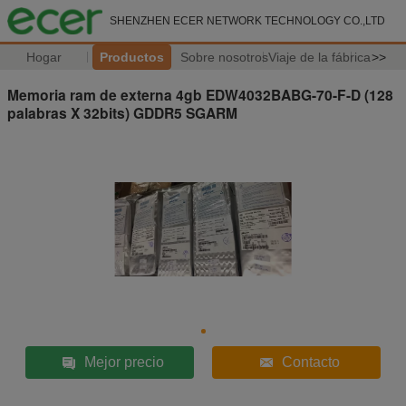
SHENZHEN ECER NETWORK TECHNOLOGY CO.,LTD
Hogar
Productos
Sobre nosotros
Viaje de la fábrica
>>
Memoria ram de externa 4gb EDW4032BABG-70-F-D (128
palabras X 32bits) GDDR5 SGARM
Mejor precio
Contacto