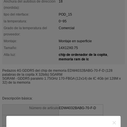
Anchura del autobús de dirección
18
(mordida):
tipo del nterface:
POD_15
la temperatura:
0~95
Grado de la temperatura del
Comercial
proveedor:
Montaje:
Montaje en superficie
Tamaño:
14X12X0.75
chip de ordenador de la copita
Alta luz:
,
memoria ram de ic
Pedazos 4G GDDR5 del chip de memoria EDW4032BABG-70-F-D (128
palabras de la copita X 32bits) SGARM
SGRAM - GDDR5 paralelo 1.75GHz 170-FBGA (12x14) de IC 4Gb (el 128M x
32) de la memoria
Descripción básica:
Número de artículo
EDW4032BABG-70-F-D
MFG
MICRÓN