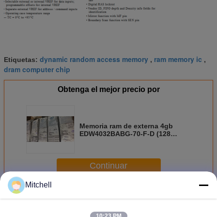
dynamic random access memory
ram memory ic
Etiquetas:
,
,
dram computer chip
Obtenga el mejor precio por
Memoria ram de externa 4gb
EDW4032BABG-70-F-D (128
palabras X 32bits) GDDR5
SGARM
Continuar
Mitchell
Chip de memoria de la copita
Más
10:23 PM