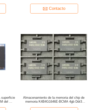
denador de
SDRAM Lpddr4 24Gb (los 384M x 64)
1600MHz
Contacto
 superficie
Almacenamiento de la memoria del chip de
M del chip
memoria K4B4G1646E-BCMA 4gb Ddr3
61622FTP-
1866mhz 512MB de la COPITA