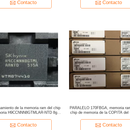
Contacto
Contacto
amiento de la memoria ram del chip
PARALELO 170FBGA, memoria ram 
moria H9CCNNN8GTMLAR-NTD 8gb
chip de memoria de la COPITA del 
de la COPITA para la velocidad del
de MT51J256M32HF-80A 
ordenador portátil
Contacto
Contacto