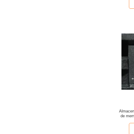
Almacen
de me
Lpddr3 