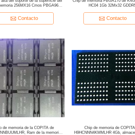
 alta del soporte de la superficie del
Chip de memoria FBGA170 de K4
 memoria 256MX16 Cmos PBGA96 de
HC04 1Gb 32Mx32 GDDR
 copita de H5TQ4G63CFR-RDC
Contacto
Contacto
p de memoria de la COPITA de
Chip de memoria de COPITA
NNBUUMLHR, Ram de la memoria
H9HCNNN4KMMLHR 4Gb, almace