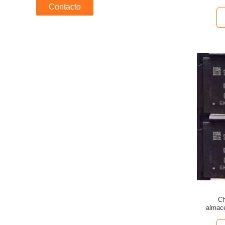
16gb pa
Contacto
Ch
almac
K3