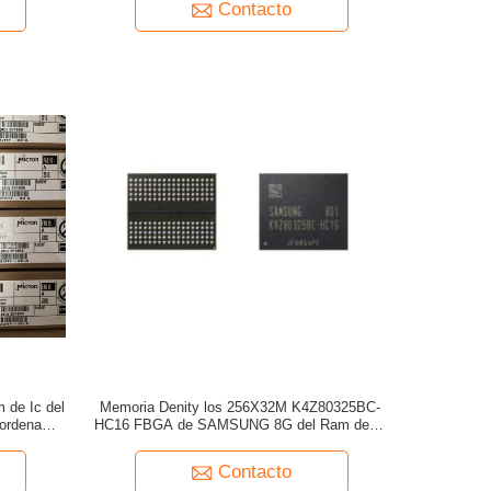
Contacto
de Ic del
Memoria Denity los 256X32M K4Z80325BC-
ordenador
HC16 FBGA de SAMSUNG 8G del Ram de la
8G
memoria interna GDDR6
Contacto