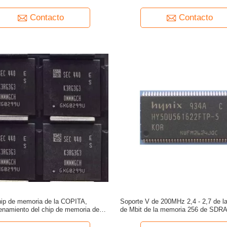
ra LPDDR4 de computadora personal
del microprocesador de Ram del or
BGA200
LPDDR4 BGA200
Contacto
Contacto
ip de memoria de la COPITA,
Soporte V de 200MHz 2,4 - 2,7 de la
enamiento del chip de memoria de
de Mbit de la memoria 256 de SDRA
RG3G30MM-MGCH 3gb Lpddr3
de memoria de la COPITA HY5DU5
5