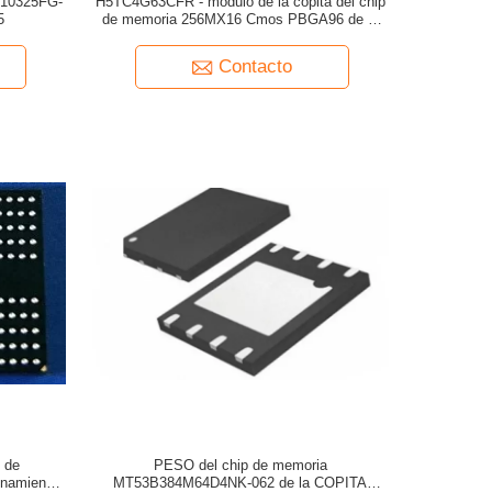
G10325FG-
H5TC4G63CFR - módulo de la copita del chip
5
de memoria 256MX16 Cmos PBGA96 de la
COPITA de PBAR DDR3
Contacto
 de
PESO del chip de memoria
namiento
MT53B384M64D4NK-062 de la COPITA