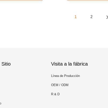
1
2
Sitio
Visita a la fábrica
Línea de Producción
OEM / ODM
R & D
o